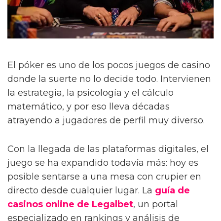
El póker es uno de los pocos juegos de casino
donde la suerte no lo decide todo. Intervienen
la estrategia, la psicología y el cálculo
matemático, y por eso lleva décadas
atrayendo a jugadores de perfil muy diverso.
Con la llegada de las plataformas digitales, el
juego se ha expandido todavía más: hoy es
posible sentarse a una mesa con crupier en
directo desde cualquier lugar. La
guía de
casinos online de Legalbet
, un portal
especializado en rankings y análisis de