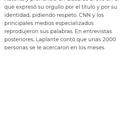
que expresó su orgullo por el título y por su
identidad, pidiendo respeto. CNN y los
principales medios especializados
reprodujeron sus palabras. En entrevistas
posteriores, Laplante contó que unas 2000
personas se le acercaron en los meses
siguientes para agradecerle aquellas palabras,
y que varios jugadores que hasta entonces
ocultaban su orientación le escribieron en
privado para decirle que su discurso les había
dado valor.
Fuera del circuito competitivo, Laplante dirige
LearnProPoker, una plataforma de formación
centrada en hacer accesible la estrategia
avanzada del juego. A diferencia de Selbst y