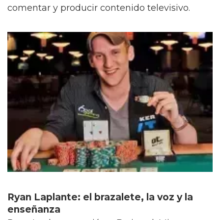
comentar y producir contenido televisivo.
Ryan Laplante: el brazalete, la voz y la
enseñanza