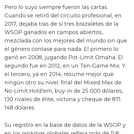
Pero lo suyo siempre fueron las cartas.
Cuando se retiró del circuito profesional, en
2017, dejaba tras de sí tres brazaletes de la
WSOP ganados en campos abiertos,
mezclada con los mejores del mundo sin que
el género contase para nada. El primero lo
ganó en 2008, jugando Pot-Limit Omaha. El
segundo fue en 2012, en un Ten-Game Mix. Y
el tercero, ya en 2014, resume mejor que
ningún otro su nivel: final del Mixed Max de
No-Limit Hold'em, buy-in de 25 000 dólares,
130 rivales de élite, victoria y cheque de 871
148 dólares.
Su registro en la base de datos de la WSOP y
en los rankings globales refleja más de 11,8