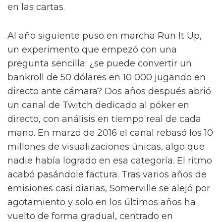
en las cartas.
Al año siguiente puso en marcha Run It Up,
un experimento que empezó con una
pregunta sencilla: ¿se puede convertir un
bankroll de 50 dólares en 10 000 jugando en
directo ante cámara? Dos años después abrió
un canal de Twitch dedicado al póker en
directo, con análisis en tiempo real de cada
mano. En marzo de 2016 el canal rebasó los 10
millones de visualizaciones únicas, algo que
nadie había logrado en esa categoría. El ritmo
acabó pasándole factura. Tras varios años de
emisiones casi diarias, Somerville se alejó por
agotamiento y solo en los últimos años ha
vuelto de forma gradual, centrado en