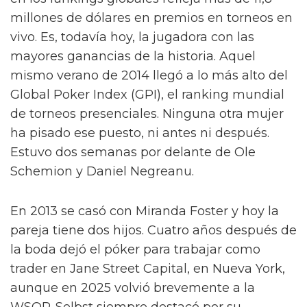
millones de dólares en premios en torneos en
vivo. Es, todavía hoy, la jugadora con las
mayores ganancias de la historia. Aquel
mismo verano de 2014 llegó a lo más alto del
Global Poker Index (GPI), el ranking mundial
de torneos presenciales. Ninguna otra mujer
ha pisado ese puesto, ni antes ni después.
Estuvo dos semanas por delante de Ole
Schemion y Daniel Negreanu.
En 2013 se casó con Miranda Foster y hoy la
pareja tiene dos hijos. Cuatro años después de
la boda dejó el póker para trabajar como
trader en Jane Street Capital, en Nueva York,
aunque en 2025 volvió brevemente a la