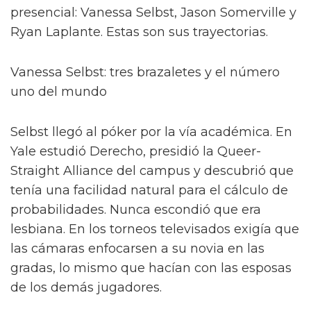
presencial: Vanessa Selbst, Jason Somerville y
Ryan Laplante. Estas son sus trayectorias.
Vanessa Selbst: tres brazaletes y el número
uno del mundo
Selbst llegó al póker por la vía académica. En
Yale estudió Derecho, presidió la Queer-
Straight Alliance del campus y descubrió que
tenía una facilidad natural para el cálculo de
probabilidades. Nunca escondió que era
lesbiana. En los torneos televisados exigía que
las cámaras enfocarsen a su novia en las
gradas, lo mismo que hacían con las esposas
de los demás jugadores.