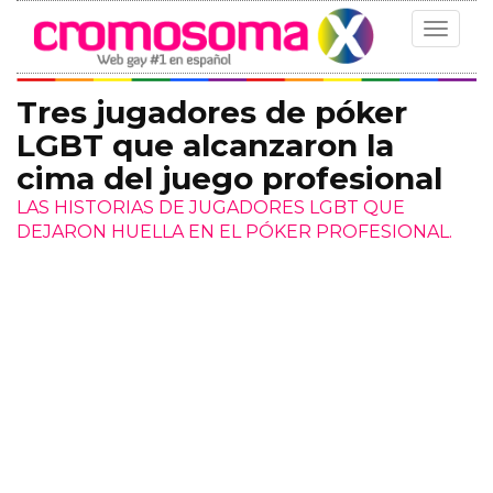
Toggle
navigat
Tres jugadores de póker
LGBT que alcanzaron la
cima del juego profesional
LAS HISTORIAS DE JUGADORES LGBT QUE
DEJARON HUELLA EN EL PÓKER PROFESIONAL.