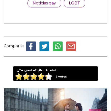
Noticias gay
LGBT
Comparte
¿Te gusta? ¡Puntúalo!
7
votos