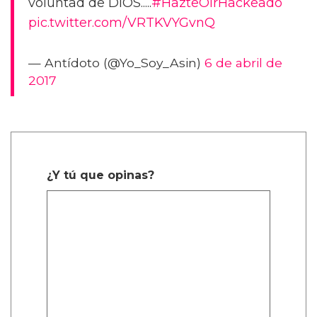
voluntad de DIOS.....
#HazteOirHackeado
pic.twitter.com/VRTKVYGvnQ
— Antídoto (@Yo_Soy_Asin)
6 de abril de
2017
¿Y tú que opinas?