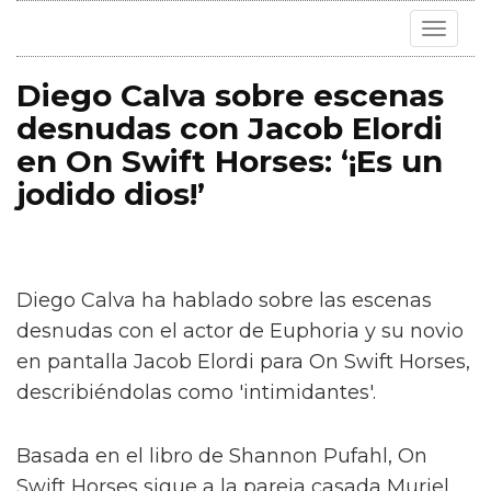
Toggle
navigat
Diego Calva sobre escenas
desnudas con Jacob Elordi
en On Swift Horses: ‘¡Es un
jodido dios!’