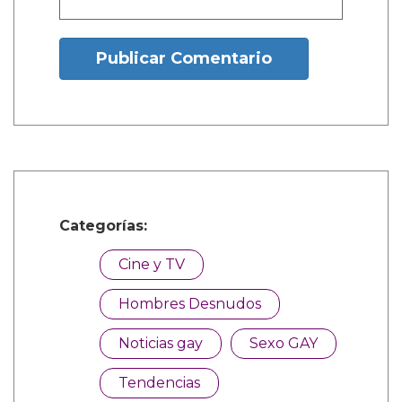
1 Comentarios
sachi durango manco
Dic. 27, 2025, 6:38 a.m.
Mencanta
¿Y tú que opinas?