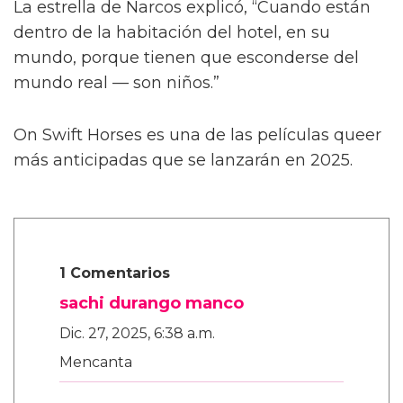
También le contó a la publicación que las
escenas de sexo tratan “sobre amor real”, tal
como lo describió el director Dan Minahan.
“Él nos dijo: 'No quiero provocar al público.
Esto se trata de amor real. No quiero una
historia clásica de tragedia alrededor de estos
personajes queer y luego tener sexo raro —
no, no, no.
“'Son dos chicos dulces que realmente se
enamoran.' Henry es más salvaje y peligroso
en las calles. Pero con Julius, es muy tierno,”
añadió.