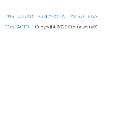
El nuevo drama queer de
Jacob Elordi, On Swift
Horses, tiene fecha de
lanzamiento
11 Febrero
Jacob Elordi, de Euphoria,
opina sobre la sexualidad
de Nate
02 Marzo
JACOB ELORDI
DIEGO
JUAN DIEGO