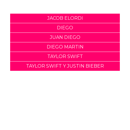
Comparte
Suscribete a nuestra newsletter:
Suscribete
Acepto los
terminos y condiciones
y la
política de
privacidad
.
Noticias relacionadas
Diego Calva y Jacob Elordi
tendrán "escenas
calientes" en su nuevo
proyecto
05 Marzo