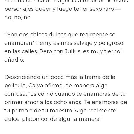
“¡Créeme, estar desnudo alrededor de Jacob
Elordi es intimidante!” dijo la estrella a la
revista attitude durante su sesión de fotos. “¡Es
como un jodido dios! ¡Es demasiado perfecto!
… ¡Es difícil no hacer una escena sexy con
Jacob sin camiseta!”