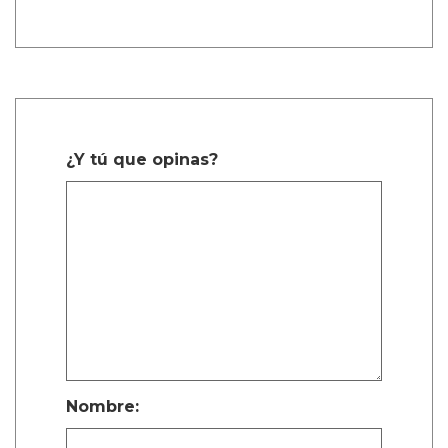
Describiendo un poco más la trama de la
película, Calva afirmó, de manera algo
confusa, “Es como cuando te enamoras de tu
primer amor a los ocho años. Te enamoras de
tu primo o de tu maestro. Algo realmente
dulce, platónico, de alguna manera.”
La estrella de Narcos explicó, “Cuando están
dentro de la habitación del hotel, en su
mundo, porque tienen que esconderse del
mundo real — son niños.”
On Swift Horses es una de las películas queer
más anticipadas que se lanzarán en 2025.