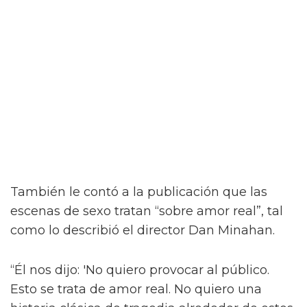
Jacob Elordi inicia un romance queer
ilícito en el tráiler de On Swift
Horses
Y para complicar aún más la situación, a pesar
del contacto entre Julius y Muriel, Julius tiene
una apasionada aventura con Henry (Diego
Calva), a quien conoce en un casino de Las
Vegas.
Como se insinúa en el primer tráiler de On
Swift Horses, la película incluirá algunas
escenas de sexo bastante ardientes (y
desnudas) de todas las combinaciones de
personajes – incluyendo a Elordi y Calva.