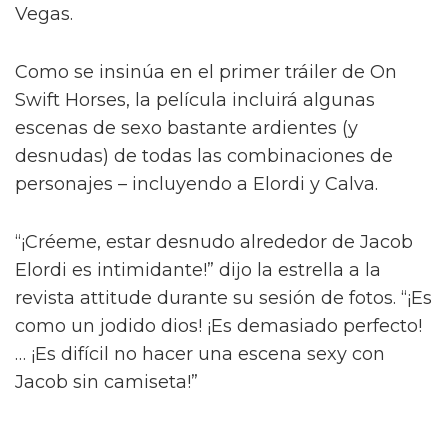
Diego Calva ha hablado sobre las escenas
desnudas con el actor de Euphoria y su novio
en pantalla Jacob Elordi para On Swift Horses,
describiéndolas como 'intimidantes'.
Basada en el libro de Shannon Pufahl, On
Swift Horses sigue a la pareja casada Muriel
(Daisy Edgar-Jones) y Lee (Will Poulter) – con
Muriel anhelando al hermano menor de Lee,
Julius (Jacob Elordi).
Diego Calva y Jacob Elordi tendrán
"escenas calientes" en su nuevo
proyecto