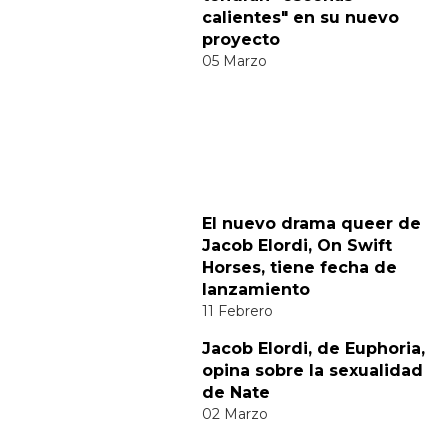
Categorías:
Cine y TV
Hombres Desnudos
Noticias gay
Sexo GAY
Tendencias