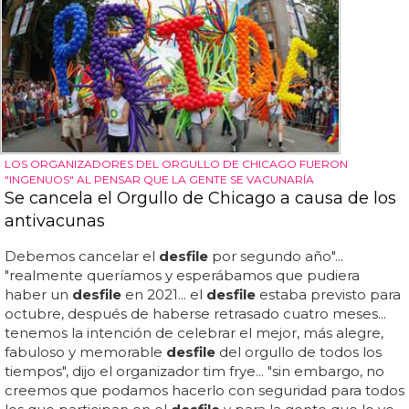
LOS ORGANIZADORES DEL ORGULLO DE CHICAGO FUERON
"INGENUOS" AL PENSAR QUE LA GENTE SE VACUNARÍA
Se cancela el Orgullo de Chicago a causa de los
antivacunas
Debemos cancelar el
desfile
por segundo año"...
"realmente queríamos y esperábamos que pudiera
haber un
desfile
en 2021... el
desfile
estaba previsto para
octubre, después de haberse retrasado cuatro meses...
tenemos la intención de celebrar el mejor, más alegre,
fabuloso y memorable
desfile
del orgullo de todos los
tiempos", dijo el organizador tim frye... "sin embargo, no
creemos que podamos hacerlo con seguridad para todos