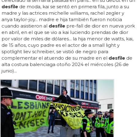
celebrado la semana pasada en parís... en su debut en un
desfile
de moda, kai se sentó en primera fila, junto a su
madre y las actrices michelle williams, rachel zegler y
anya taylor-joy... madre e hija también fueron noticia
cuando asistieron al
desfile
pre-fall de dior en nueva york
en abril, en el que se vio a kai luciendo prendas de dior
por valor de miles de dólares... la hija menor de watts, kai,
de 15 años, cuyo padre es el actor de a small light y
spotlight liev schreiber, se vistió de negro para
complementar el atuendo de su madre en el
desfile
de
alta costura balenciaga otoño 2024 el miércoles (26 de
junio)...