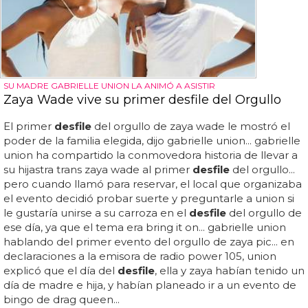
SU MADRE GABRIELLE UNION LA ANIMÓ A ASISTIR
Zaya Wade vive su primer desfile del Orgullo
El primer
desfile
del orgullo de zaya wade le mostró el
poder de la familia elegida, dijo gabrielle union... gabrielle
union ha compartido la conmovedora historia de llevar a
su hijastra trans zaya wade al primer
desfile
del orgullo...
pero cuando llamó para reservar, el local que organizaba
el evento decidió probar suerte y preguntarle a union si
le gustaría unirse a su carroza en el
desfile
del orgullo de
ese día, ya que el tema era bring it on... gabrielle union
hablando del primer evento del orgullo de zaya pic... en
declaraciones a la emisora de radio power 105, union
explicó que el día del
desfile
, ella y zaya habían tenido un
día de madre e hija, y habían planeado ir a un evento de
bingo de drag queen...