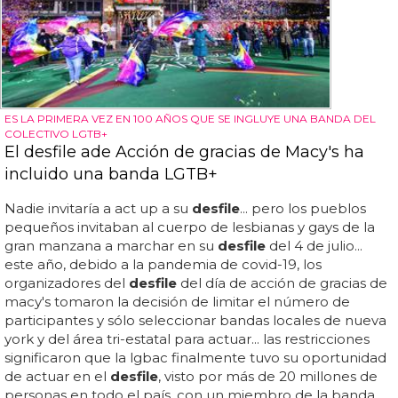
ES LA PRIMERA VEZ EN 100 AÑOS QUE SE INGLUYE UNA BANDA DEL
COLECTIVO LGTB+
El desfile ade Acción de gracias de Macy's ha
incluido una banda LGTB+
Nadie invitaría a act up a su
desfile
... pero los pueblos
pequeños invitaban al cuerpo de lesbianas y gays de la
gran manzana a marchar en su
desfile
del 4 de julio...
este año, debido a la pandemia de covid-19, los
organizadores del
desfile
del día de acción de gracias de
macy's tomaron la decisión de limitar el número de
participantes y sólo seleccionar bandas locales de nueva
york y del área tri-estatal para actuar... las restricciones
significaron que la lgbac finalmente tuvo su oportunidad
de actuar en el
desfile
, visto por más de 20 millones de
personas en todo el país, con un miembro de la banda