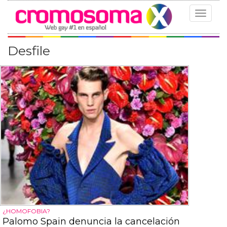
Toggle
navigat
Desfile
¿HOMOFOBIA?
Palomo Spain denuncia la cancelación