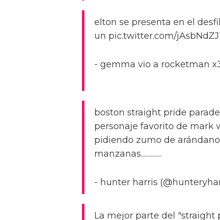
elton se presenta en el desfi
un pic.twitter.com/jAsbNdZ
- gemma vio a rocketman x3?
boston straight pride parade
personaje favorito de mark
pidiendo zumo de arándanos
manzanas..............
- hunter harris (@hunteryhar
La mejor parte del "straigh