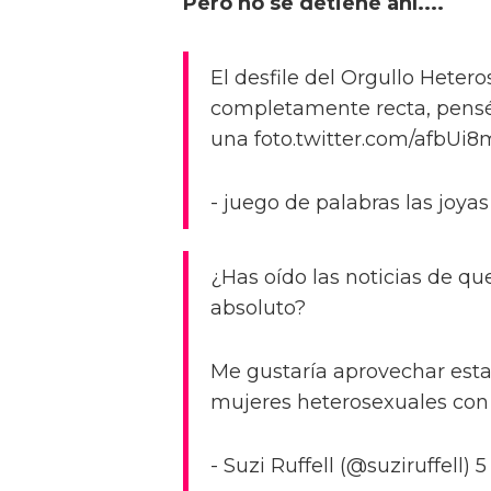
Pero no se detiene ahí....
El desfile del Orgullo Heter
completamente recta, pensé
una foto.twitter.com/afbUi8
- juego de palabras las joyas
¿Has oído las noticias de qu
absoluto?
Me gustaría aprovechar esta 
mujeres heterosexuales con
- Suzi Ruffell (@suziruffell) 