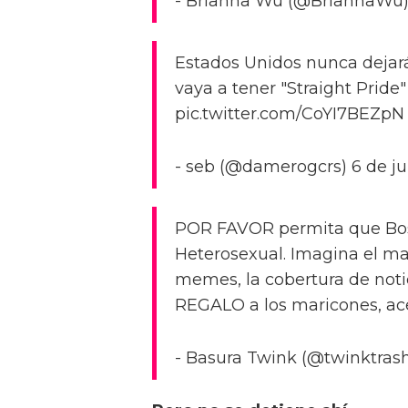
- Brianna Wu (@BriannaWu) 
Estados Unidos nunca dejará
vaya a tener "Straight Pride
pic.twitter.com/CoYI7BEZpN
- seb (@damerogcrs) 6 de ju
POR FAVOR permita que Bost
Heterosexual. Imagina el ma
memes, la cobertura de notic
REGALO a los maricones, acep
- Basura Twink (@twinktrash