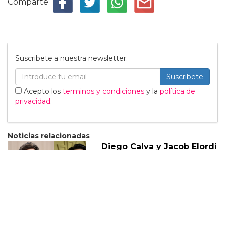
Comparte
Suscribete a nuestra newsletter:
Suscribete
Acepto los
terminos y condiciones
y la
política de
privacidad
.
Noticias relacionadas
Diego Calva y Jacob Elordi
tendrán "escenas
calientes" en su nuevo
proyecto
05 Marzo