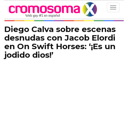
Toggle
navigat
Diego Calva sobre escenas
desnudas con Jacob Elordi
en On Swift Horses: ‘¡Es un
jodido dios!’