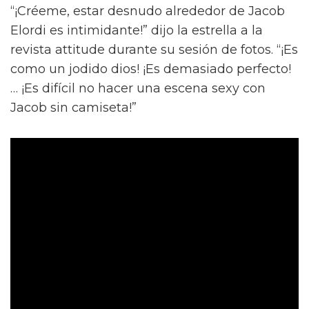
“¡Créeme, estar desnudo alrededor de Jacob
Elordi es intimidante!” dijo la estrella a la
revista attitude durante su sesión de fotos. “¡Es
como un jodido dios! ¡Es demasiado perfecto!
… ¡Es difícil no hacer una escena sexy con
Jacob sin camiseta!”