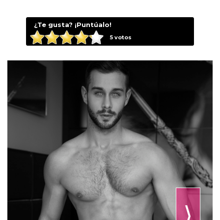
¿Te gusta? ¡Puntúalo!
5
votos
⟩