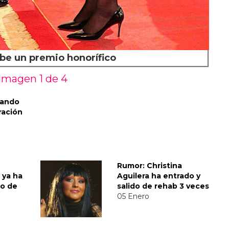
be un premio honorífico
Imagen 1 de
4
rando
ración
Rumor: Christina
 ya ha
Aguilera ha entrado y
io de
salido de rehab 3 veces
05 Enero