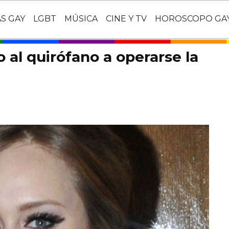
AS GAY
LGBT
MÚSICA
CINE Y TV
HOROSCOPO GA
 al quirófano a operarse la