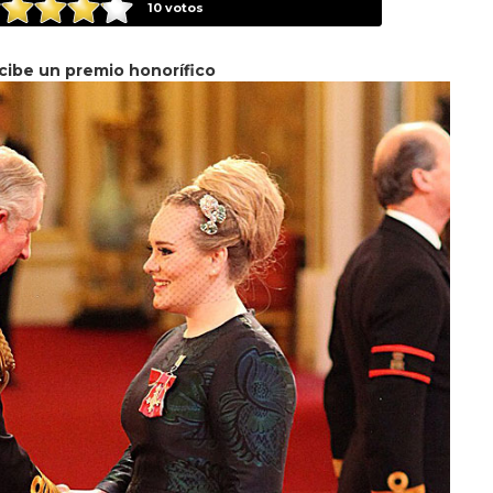
10
votos
cibe un premio honorífico