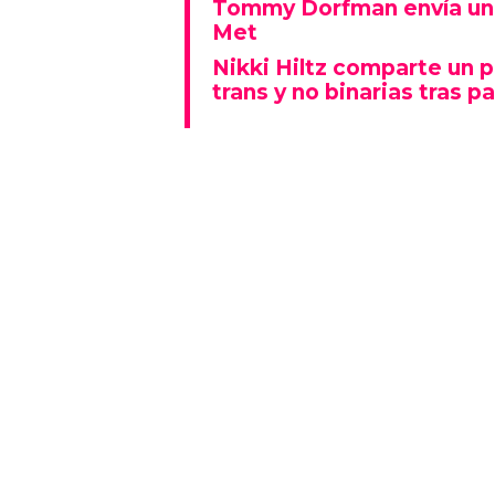
Tommy Dorfman envía un 
Met
Nikki Hiltz comparte un 
trans y no binarias tras pa
Este espectáculo no solo deslu
que también representó un fu
polarizado: fue una de las p
visiblemente explícitas de la n
Además, la actuación se real
Lady Gaga fue la gran protagon
mientras que otros artistas
historia al ganar Canción del A