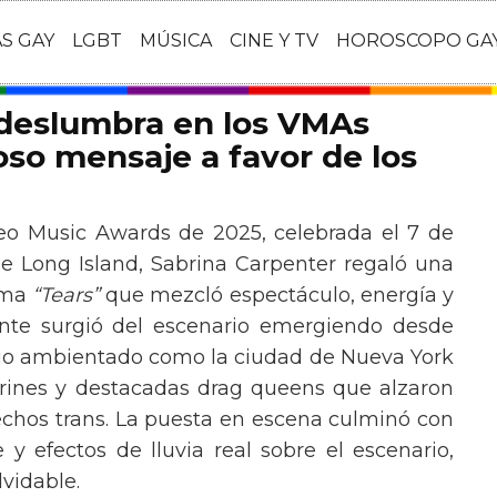
AS GAY
LGBT
MÚSICA
CINE Y TV
HOROSCOPO GA
 deslumbra en los VMAs
so mensaje a favor de los
eo Music Awards de 2025, celebrada el 7 de
e Long Island, Sabrina Carpenter regaló una
ema
“Tears”
que mezcló espectáculo, energía y
tante surgió del escenario emergiendo desde
ario ambientado como la ciudad de Nueva York
rines y destacadas drag queens que alzaron
echos trans. La puesta en escena culminó con
y efectos de lluvia real sobre el escenario,
vidable.