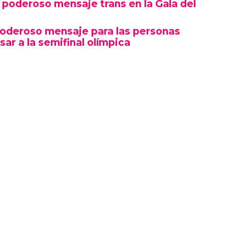
poderoso mensaje trans en la Gala del
poderoso mensaje para las personas
sar a la semifinal olímpica
mbró por su estética y puesta en escena, sino
erte gesto político en un contexto cultural
ocas, si no la primera, afirmaciones LGBTQ+
oche.
izó en el marco de una ceremonia en la que
ista, llevándose el premio a Artista del Año,
 como Rosé de BLACKPINK también hicieron
ño.