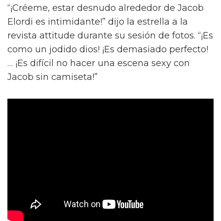
“¡Créeme, estar desnudo alrededor de Jacob
Elordi es intimidante!” dijo la estrella a la
revista attitude durante su sesión de fotos. “¡Es
como un jodido dios! ¡Es demasiado perfecto!
… ¡Es difícil no hacer una escena sexy con
Jacob sin camiseta!”