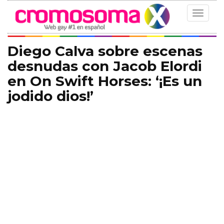
Toggle
navigat
Diego Calva sobre escenas
desnudas con Jacob Elordi
en On Swift Horses: ‘¡Es un
jodido dios!’