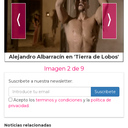
⟨
⟩
Alejandro Albarracín en 'Tierra de Lobos'
Imagen 2 de
9
Suscribete a nuestra newsletter:
Suscribete
Acepto los
terminos y condiciones
y la
política de
privacidad
.
Noticias relacionadas