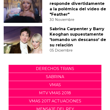
responde divertidamente
a la polémica del vídeo de
"Feather"
30 Noviembre
Sabrina Carpenter y Barry
Keoghan supuestamente
'tomando un descanso' de
su relación
05 Diciembre
DERECHOS TRANS
SABRINA
VMAS
MTV VMAS 2018
VMAS 2017 ACTUACIONES
MENSAJE DEL REY