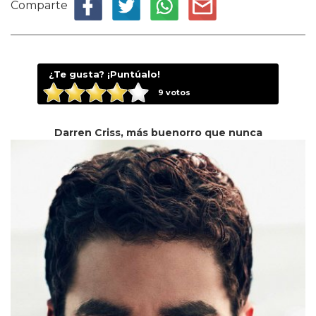
Comparte
¿Te gusta? ¡Puntúalo!
9
votos
Darren Criss, más buenorro que nunca