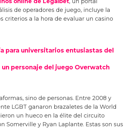
inos online de Legalbet
, un portal
lisis de operadores de juego, incluye la
 criterios a la hora de evaluar un casino
 para universitarios entusiastas del
 un personaje del juego Overwatch
taformas, sino de personas. Entre 2008 y
ente LGBT ganaron brazaletes de la World
ieron un hueco en la élite del circuito
on Somerville y Ryan Laplante. Estas son sus