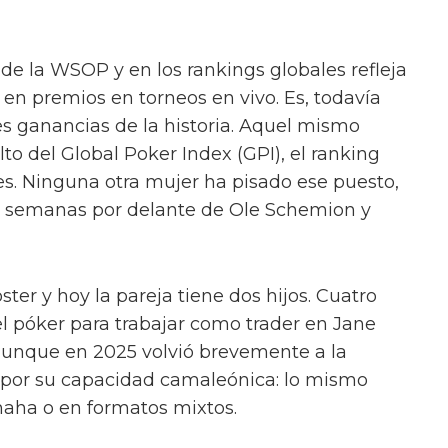
 de la WSOP y en los rankings globales refleja
 en premios en torneos en vivo. Es, todavía
es ganancias de la historia. Aquel mismo
lto del Global Poker Index (GPI), el ranking
s. Ninguna otra mujer ha pisado ese puesto,
os semanas por delante de Ole Schemion y
ter y hoy la pareja tiene dos hijos. Cuatro
l póker para trabajar como trader en Jane
 aunque en 2025 volvió brevemente a la
por su capacidad camaleónica: lo mismo
ha o en formatos mixtos.