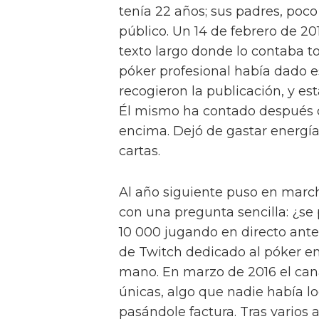
tenía 22 años; sus padres, poco
público. Un 14 de febrero de 20
texto largo donde lo contaba to
póker profesional había dado 
recogieron la publicación, y est
Él mismo ha contado después q
encima. Dejó de gastar energía
cartas.
Al año siguiente puso en mar
con una pregunta sencilla: ¿se
10 000 jugando en directo ant
de Twitch dedicado al póker en
mano. En marzo de 2016 el cana
únicas, algo que nadie había lo
pasándole factura. Tras varios 