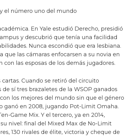
s y el número uno del mundo
a académica. En Yale estudió Derecho, presidió
 campus y descubrió que tenía una facilidad
abilidades. Nunca escondió que era lesbiana.
gía que las cámaras enfocarsen a su novia en
n con las esposas de los demás jugadores.
cartas. Cuando se retiró del circuito
as de sí tres brazaletes de la WSOP ganados
con los mejores del mundo sin que el género
 lo ganó en 2008, jugando Pot-Limit Omaha.
en-Game Mix. Y el tercero, ya en 2014,
u nivel: final del Mixed Max de No-Limit
s, 130 rivales de élite, victoria y cheque de