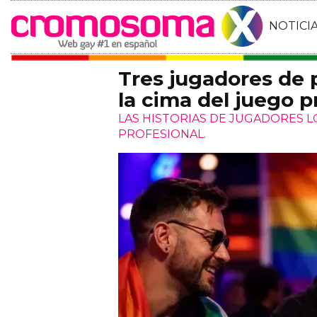
NOTICI
Tres jugadores de
la cima del juego p
LAS HISTORIAS DE JUGADORES 
PROFESIONAL.