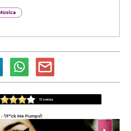
Música
11
votos
 - \'F*ck Me Pumps\'