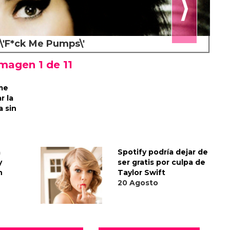
⟩
 \'F*ck Me Pumps\'
magen 1 de
11
 me
r la
a sin
a
Spotify podría dejar de
y
ser gratis por culpa de
n
Taylor Swift
20 Agosto