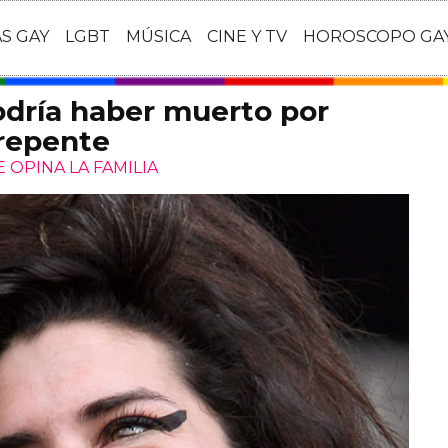
AS GAY
LGBT
MÚSICA
CINE Y TV
HOROSCOPO GA
ría haber muerto por
 repente
OPINA LA FAMILIA