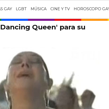
AS GAY
LGBT
MÚSICA
CINE Y TV
HOROSCOPO GA
'Dancing Queen' para su