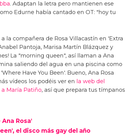
bba
. Adaptan la letra pero mantienen ese
 como Edurne había cantado en OT: "hoy tu
 a la compañera de Rosa Villacastín en 'Extra
nabel Pantoja, Marisa Martín Blázquez y
ones! La "morning queen", así llaman a Ana
rmina saliendo del agua en una piscina como
e 'Where Have You Been'. Bueno, Ana Rosa
más vídeos los podéis ver en
la web del
 a María Patiño
, así que prepara tus tímpanos
e Ana Rosa'
en', el disco más gay del año