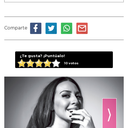
Comparte
¿Te gusta? ¡Puntúalo!
10
votos
⟩