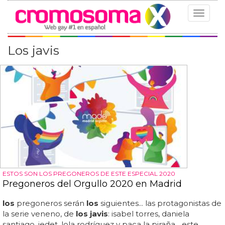
Toggle
navigat
Los javis
ESTOS SON LOS PREGONEROS DE ESTE ESPECIAL 2020
Pregoneros del Orgullo 2020 en Madrid
los
pregoneros serán
los
siguientes... las protagonistas de
la serie veneno, de
los javis
: isabel torres, daniela
santiago, jedet, lola rodríguez y paca la piraña... este