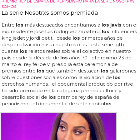
PREMIO REY DE ESPAÑA DE PERIODISMO PARA LA SERIE NOSOTRXS
SOMOS
La serie Nosotrxs somos premiada
Entre
los
más destacados encontramos a
los javis
con el
expresidente josé luis rodríguez zapatero,
los
influencers
king jedet y jordi petit... desde
los
primeros años de
despenalización hasta nuestros días... esta serie lgtb
cuenta
los
relatos reales sobre el colectivo en nuestro
país desde la década de
los
años 70... el próximo 23 de
marzo el rey felipe vi presidirá esta ceremonia de
premios entre
los
que también destacan
los
galardones
sobre cuestiones sociales como la violación de
los
derechos humanos... el documental producido por rtve
ha sido premiado en la categoría premio cultural y
desarrollo social de
los
premios rey de españa de
periodismo... el documental de siete capítu
los
...