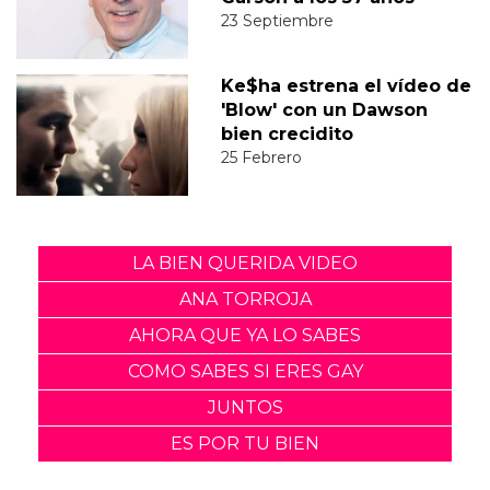
23 Septiembre
Ke$ha estrena el vídeo de
'Blow' con un Dawson
bien crecidito
25 Febrero
LA BIEN QUERIDA VIDEO
ANA TORROJA
AHORA QUE YA LO SABES
COMO SABES SI ERES GAY
JUNTOS
ES POR TU BIEN