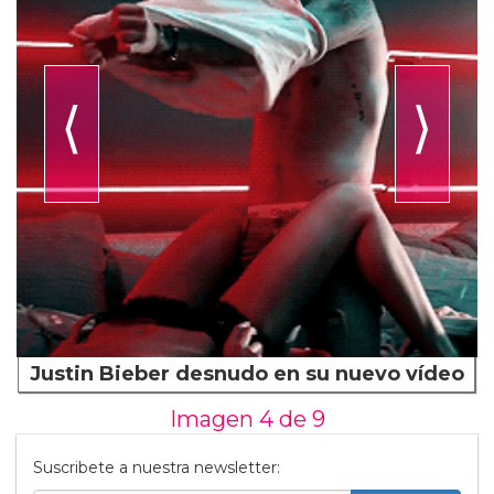
⟨
⟩
Justin Bieber desnudo en su nuevo vídeo
Imagen 4 de
9
Suscribete a nuestra newsletter: