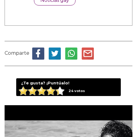
Noticias gay
Comparte
¿Te gusta? ¡Puntúalo!
24
votos