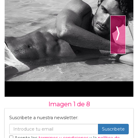
⟩
Imagen 1 de
8
Suscribete a nuestra newsletter:
Suscribete
Acepto los
terminos y condiciones
y la
política de