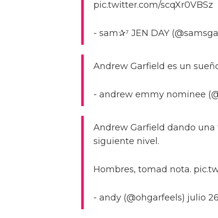
pic.twitter.com/scqXr0VBSz
- sam✰⁷ JEN DAY (@samsgarf
Andrew Garfield es un sueñ
- andrew emmy nominee (@d
Andrew Garfield dando una vo
siguiente nivel.
Hombres, tomad nota. pic.
- andy (@ohgarfeels) julio 2