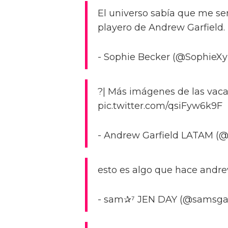
El universo sabía que me se
playero de Andrew Garfield.
- Sophie Becker (@SophieXyli
?| Más imágenes de las vacac
pic.twitter.com/qsiFyw6k9F
- Andrew Garfield LATAM (
esto es algo que hace andre
- sam✰⁷ JEN DAY (@samsgarf