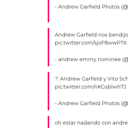
- Andrew Garfield Photos (@
Andrew Garfield nos bendijo
pic.twitter.com/sjoF8wwPTX
- andrew emmy nominee (@da
?: Andrew Garfield y Vito Schn
pic.twitter.com/nKGsblwh7J
- Andrew Garfield Photos (@
oh estar nadando con andrew