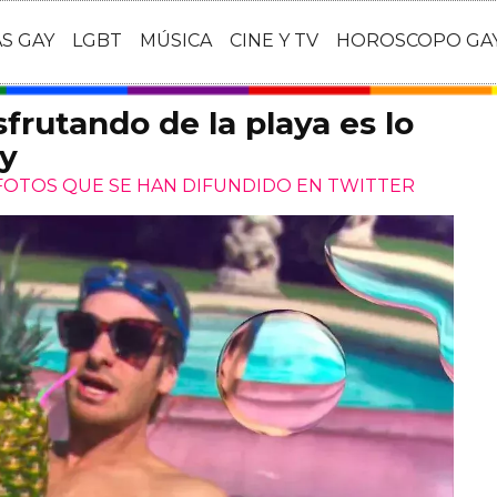
AS GAY
LGBT
MÚSICA
CINE Y TV
HOROSCOPO GA
frutando de la playa es lo
oy
 FOTOS QUE SE HAN DIFUNDIDO EN TWITTER