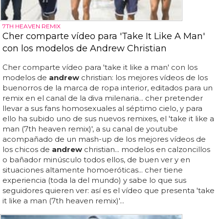
7TH HEAVEN REMIX
Cher comparte vídeo para 'Take It Like A Man'
con los modelos de Andrew Christian
Cher comparte vídeo para 'take it like a man' con los
modelos de
andrew
christian: los mejores vídeos de los
buenorros de la marca de ropa interior, editados para un
remix en el canal de la diva milenaria... cher pretender
llevar a sus fans homosexuales al séptimo cielo, y para
ello ha subido uno de sus nuevos remixes, el 'take it like a
man (7th heaven remix)', a su canal de youtube
acompañado de un mash-up de los mejores vídeos de
los chicos de
andrew
christian... modelos en calzoncillos
o bañador minúsculo todos ellos, de buen ver y en
situaciones altamente homoeróticas... cher tiene
experiencia (toda la del mundo) y sabe lo que sus
seguidores quieren ver: así es el vídeo que presenta 'take
it like a man (7th heaven remix)'...