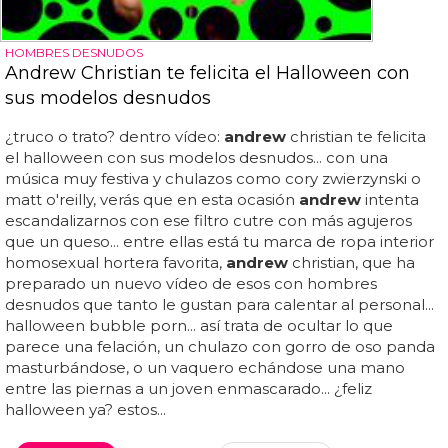
HOMBRES DESNUDOS
Andrew Christian te felicita el Halloween con
sus modelos desnudos
¿truco o trato? dentro vídeo:
andrew
christian te felicita
el halloween con sus modelos desnudos... con una
música muy festiva y chulazos como cory zwierzynski o
matt o'reilly, verás que en esta ocasión
andrew
intenta
escandalizarnos con ese filtro cutre con más agujeros
que un queso... entre ellas está tu marca de ropa interior
homosexual hortera favorita,
andrew
christian, que ha
preparado un nuevo vídeo de esos con hombres
desnudos que tanto le gustan para calentar al personal...
halloween bubble porn... así trata de ocultar lo que
parece una felación, un chulazo con gorro de oso panda
masturbándose, o un vaquero echándose una mano
entre las piernas a un joven enmascarado... ¿feliz
halloween ya? estos...