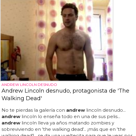
ANDREW LINCOLN DESNUDO
Andrew Lincoln desnudo, protagonista de 'The
Walking Dead'
No te pierdas la galería con
andrew
lincoln desnudo...
andrew
lincoln lo enseña todo en una de sus pelis...
andrew
lincoln lleva ya años matando zombies y
sobreviviendo en 'the walking dead'... ¡más que en 'the
walking dead'!... se da una vueltecita para que le veas por