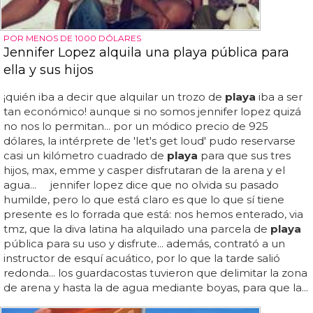
POR MENOS DE 1000 DÓLARES
Jennifer Lopez alquila una playa pública para
ella y sus hijos
¡quién iba a decir que alquilar un trozo de
playa
iba a ser
tan económico! aunque si no somos jennifer lopez quizá
no nos lo permitan... por un módico precio de 925
dólares, la intérprete de 'let's get loud' pudo reservarse
casi un kilómetro cuadrado de
playa
para que sus tres
hijos, max, emme y casper disfrutaran de la arena y el
agua... jennifer lopez dice que no olvida su pasado
humilde, pero lo que está claro es que lo que sí tiene
presente es lo forrada que está: nos hemos enterado, via
tmz, que la diva latina ha alquilado una parcela de
playa
pública para su uso y disfrute... además, contrató a un
instructor de esquí acuático, por lo que la tarde salió
redonda... los guardacostas tuvieron que delimitar la zona
de arena y hasta la de agua mediante boyas, para que la...