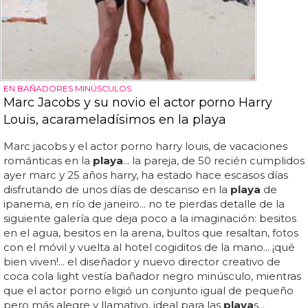
EN BAÑADORES MINÚSCULOS
Marc Jacobs y su novio el actor porno Harry
Louis, acarameladísimos en la playa
Marc jacobs y el actor porno harry louis, de vacaciones
románticas en la
playa
... la pareja, de 50 recién cumplidos
ayer marc y 25 años harry, ha estado hace escasos días
disfrutando de unos días de descanso en la
playa
de
ipanema, en río de janeiro... no te pierdas detalle de la
siguiente galería que deja poco a la imaginación: besitos
en el agua, besitos en la arena, bultos que resaltan, fotos
con el móvil y vuelta al hotel cogiditos de la mano... ¡qué
bien viven!... el diseñador y nuevo director creativo de
coca cola light vestía bañador negro minúsculo, mientras
que el actor porno eligió un conjunto igual de pequeño
pero más alegre y llamativo, ideal para las
playa
s...