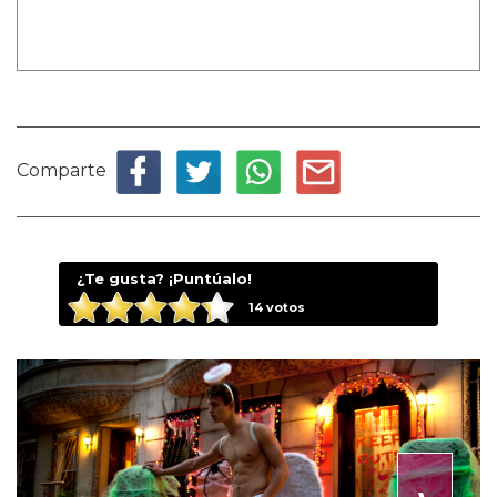
Comparte
¿Te gusta? ¡Puntúalo!
14
votos