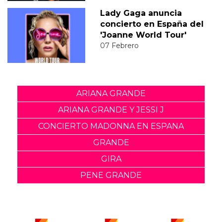
Lady Gaga anuncia
concierto en España del
'Joanne World Tour'
07 Febrero
ARIANA GRANDE
ARIANA GRANDE Y JESSI J
CONCIERTO MADONNA EN ESPANA
GRANDE
GIRA
PENE GRANDE