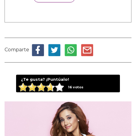
Comparte
¿Te gusta? ¡Puntúalo!
16
votos