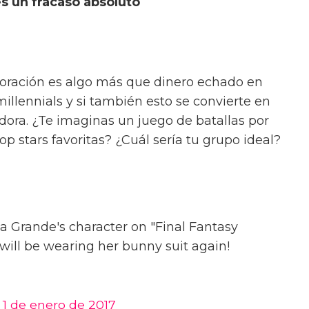
s un fracaso absoluto
boración es algo más que dinero echado en
illennials y si también esto se convierte en
adora. ¿Te imaginas un juego de batallas por
p stars favoritas? ¿Cuál sería tu grupo ideal?
a Grande's character on "Final Fantasy
 will be wearing her bunny suit again!
)
1 de enero de 2017