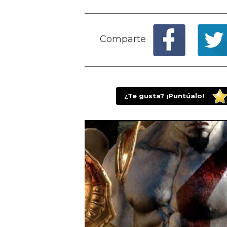
Comparte
¿Te gusta? ¡Puntúalo!