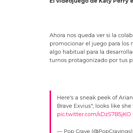
El videojuego de Katy Perry e
Ahora nos queda ver si la cola
promocionar el juego para los m
algo habitual para la desarroll
turnos protagonizado por tus po
Here's a sneak peek of Arian
Brave Exvius", looks like she
pic.twitter.com/sDzS7B5jKO
— Pop Crave (@PopCravings