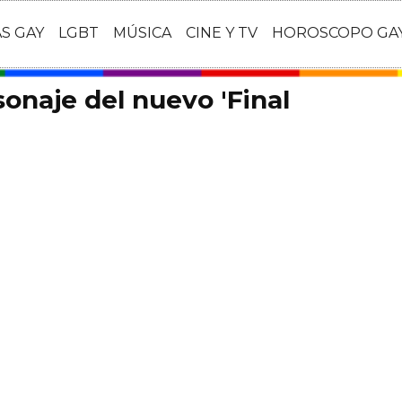
AS GAY
LGBT
MÚSICA
CINE Y TV
HOROSCOPO GA
onaje del nuevo 'Final