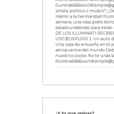
lluminati666worldtemple@gm
artista, político o músico? ¿
mismo a la hermandad Illumi
semana, una casa gratis donde
estadounidenses para inici
DE LOS ILLUMINATI RECIBEN 
USD $1,000,000 2. Un auto d
Una casa de ensueño en el paí
aeropuertos del mundo Debe
nuestros socios. No te unas s
illuminati666worldtemple@
¿Y tú que opinas?