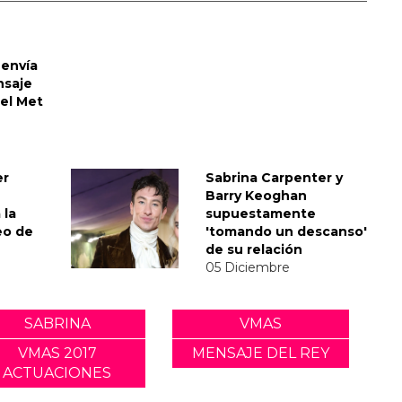
envía
nsaje
del Met
er
Sabrina Carpenter y
Barry Keoghan
 la
supuestamente
eo de
'tomando un descanso'
de su relación
05 Diciembre
SABRINA
VMAS
VMAS 2017
MENSAJE DEL REY
ACTUACIONES