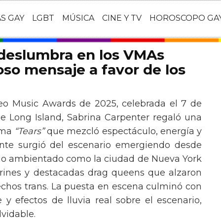
AS GAY
LGBT
MÚSICA
CINE Y TV
HOROSCOPO GA
 deslumbra en los VMAs
so mensaje a favor de los
eo Music Awards de 2025, celebrada el 7 de
e Long Island, Sabrina Carpenter regaló una
ema
“Tears”
que mezcló espectáculo, energía y
tante surgió del escenario emergiendo desde
ario ambientado como la ciudad de Nueva York
rines y destacadas drag queens que alzaron
echos trans. La puesta en escena culminó con
y efectos de lluvia real sobre el escenario,
vidable.