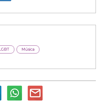
LGBT
Música