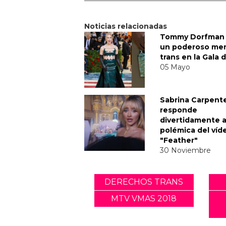
Noticias relacionadas
Tommy Dorfman 
un poderoso me
trans en la Gala 
05 Mayo
Sabrina Carpent
responde
divertidamente a
polémica del víd
"Feather"
30 Noviembre
DERECHOS TRANS
MTV VMAS 2018