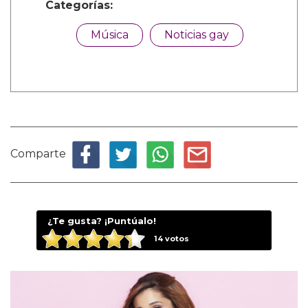
Categorías:
Música
Noticias gay
Comparte
¿Te gusta? ¡Puntúalo!
14
votos