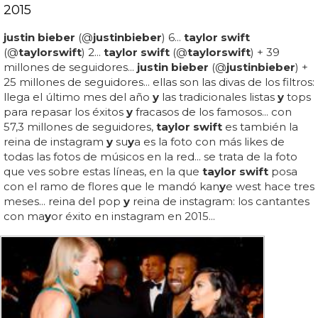
2015
justin bieber
(@
justin
bieber
) 6...
taylor swift
(@
taylor
swift
) 2...
taylor swift
(@
taylor
swift
) + 39
millones de seguidores...
justin bieber
(@
justin
bieber
) +
25 millones de seguidores... ellas son las divas de los filtros:
llega el último mes del año
y
las tradicionales listas
y
tops
para repasar los éxitos
y
fracasos de los famosos... con
57,3 millones de seguidores,
taylor swift
es también la
reina de instagram
y
su
y
a es la foto con más likes de
todas las fotos de músicos en la red... se trata de la foto
que ves sobre estas líneas, en la que
taylor swift
posa
con el ramo de flores que le mandó kan
y
e west hace tres
meses... reina del pop
y
reina de instagram: los cantantes
con ma
y
or éxito en instagram en 2015...