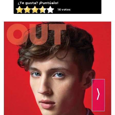
¿Te gusta? ¡Puntúalo!
16
votos
⟩