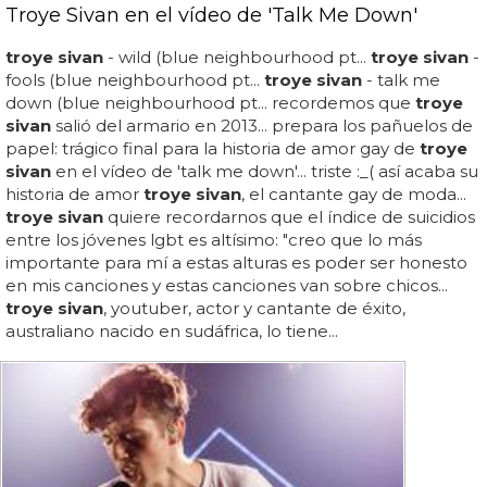
Troye Sivan en el vídeo de 'Talk Me Down'
troye sivan
- wild (blue neighbourhood pt...
troye sivan
-
fools (blue neighbourhood pt...
troye sivan
- talk me
down (blue neighbourhood pt... recordemos que
troye
sivan
salió del armario en 2013... prepara los pañuelos de
papel: trágico final para la historia de amor gay de
troye
sivan
en el vídeo de 'talk me down'... triste :_( así acaba su
historia de amor
troye sivan
, el cantante gay de moda...
troye sivan
quiere recordarnos que el índice de suicidios
entre los jóvenes lgbt es altísimo: "creo que lo más
importante para mí a estas alturas es poder ser honesto
en mis canciones y estas canciones van sobre chicos...
troye sivan
, youtuber, actor y cantante de éxito,
australiano nacido en sudáfrica, lo tiene...