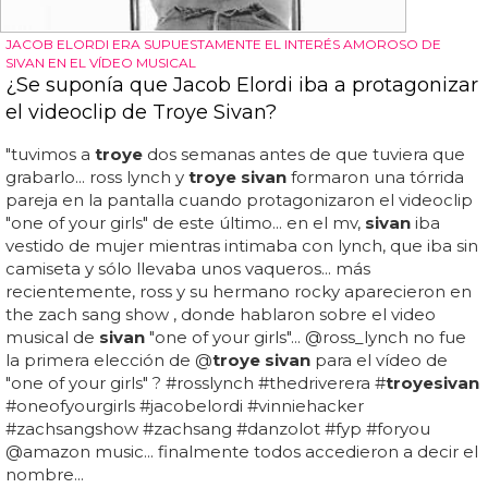
JACOB ELORDI ERA SUPUESTAMENTE EL INTERÉS AMOROSO DE
SIVAN EN EL VÍDEO MUSICAL
¿Se suponía que Jacob Elordi iba a protagonizar
el videoclip de Troye Sivan?
"tuvimos a
troye
dos semanas antes de que tuviera que
grabarlo... ross lynch y
troye sivan
formaron una tórrida
pareja en la pantalla cuando protagonizaron el videoclip
"one of your girls" de este último... en el mv,
sivan
iba
vestido de mujer mientras intimaba con lynch, que iba sin
camiseta y sólo llevaba unos vaqueros... más
recientemente, ross y su hermano rocky aparecieron en
the zach sang show , donde hablaron sobre el video
musical de
sivan
"one of your girls"... @ross_lynch no fue
la primera elección de @
troye sivan
para el vídeo de
"one of your girls" ? #rosslynch #thedriverera #
troye
sivan
#oneofyourgirls #jacobelordi #vinniehacker
#zachsangshow #zachsang #danzolot #fyp #foryou
@amazon music... finalmente todos accedieron a decir el
nombre...