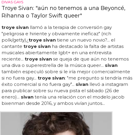
DIVAS GAYS
Troye Sivan: "aún no tenemos a una Beyoncé,
Rihanna o Taylor Swift queer"
troye sivan
llamó a la terapia de conversión gay
"peligrosa e hiriente y obviamente ineficaz" (rich
polk/getty)¿
troye sivan
tiene un nuevo novio?... el
cantante
troye sivan
ha destacado la falta de artistas
musicales abiertamente lgbt+ en una entrevista
reciente...
troye sivan
se queja de que aún no tenemos
una diva o superestrella de la música queer...
sivan
también especuló sobre si le iría mejor comercialmente
si no fuera gay...
troye sivan
: "me pregunto si tendría más
éxito comercial si no fuera gay"...
sivan
llevó a instagram
para publicar sobre su nueva pista el sábado (26 de
enero)...
sivan
tenía una relación con el modelo jacob
bixenman desde 2016, y ambos vivían juntos...