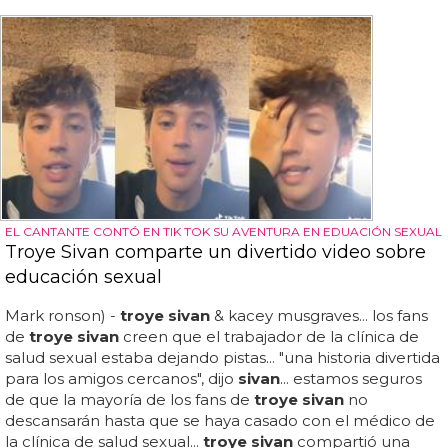
EL CANTANTE CONTÓ EN TIK TOK SU AVENTURA EN EDUACIÓN SEXUAL
Troye Sivan comparte un divertido video sobre
educación sexual
Mark ronson) -
troye sivan
& kacey musgraves... los fans
de
troye sivan
creen que el trabajador de la clínica de
salud sexual estaba dejando pistas... "una historia divertida
para los amigos cercanos", dijo
sivan
... estamos seguros
de que la mayoría de los fans de
troye sivan
no
descansarán hasta que se haya casado con el médico de
la clínica de salud sexual...
troye sivan
compartió una