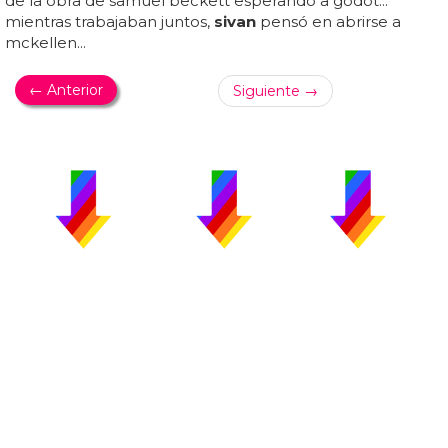
de la obra de samuel beckett esperando a godot...
mientras trabajaban juntos,
sivan
pensó en abrirse a
mckellen...
← Anterior
Siguiente →