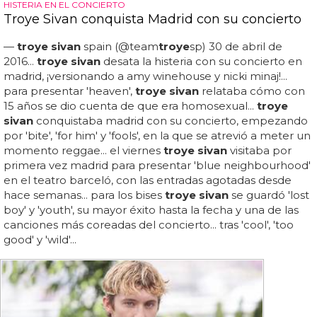
HISTERIA EN EL CONCIERTO
Troye Sivan conquista Madrid con su concierto
—
troye sivan
spain (@team
troye
sp) 30 de abril de
2016...
troye sivan
desata la histeria con su concierto en
madrid, ¡versionando a amy winehouse y nicki minaj!...
para presentar 'heaven',
troye sivan
relataba cómo con
15 años se dio cuenta de que era homosexual...
troye
sivan
conquistaba madrid con su concierto, empezando
por 'bite', 'for him' y 'fools', en la que se atrevió a meter un
momento reggae... el viernes
troye sivan
visitaba por
primera vez madrid para presentar 'blue neighbourhood'
en el teatro barceló, con las entradas agotadas desde
hace semanas... para los bises
troye sivan
se guardó 'lost
boy' y 'youth', su mayor éxito hasta la fecha y una de las
canciones más coreadas del concierto... tras 'cool', 'too
good' y 'wild'...