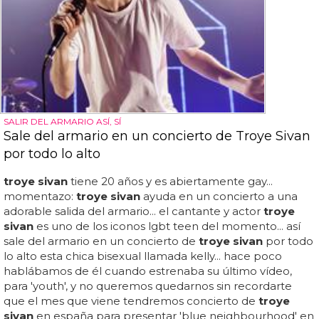
SALIR DEL ARMARIO ASÍ, SÍ
Sale del armario en un concierto de Troye Sivan
por todo lo alto
troye sivan
tiene 20 años y es abiertamente gay...
momentazo:
troye sivan
ayuda en un concierto a una
adorable salida del armario... el cantante y actor
troye
sivan
es uno de los iconos lgbt teen del momento... así
sale del armario en un concierto de
troye sivan
por todo
lo alto esta chica bisexual llamada kelly... hace poco
hablábamos de él cuando estrenaba su último vídeo,
para 'youth', y no queremos quedarnos sin recordarte
que el mes que viene tendremos concierto de
troye
sivan
en españa para presentar 'blue neighbourhood' en