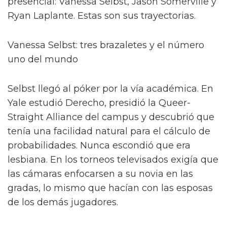
presencial: Vanessa Selbst, Jason Somerville y
Ryan Laplante. Estas son sus trayectorias.
Vanessa Selbst: tres brazaletes y el número
uno del mundo
Selbst llegó al póker por la vía académica. En
Yale estudió Derecho, presidió la Queer-
Straight Alliance del campus y descubrió que
tenía una facilidad natural para el cálculo de
probabilidades. Nunca escondió que era
lesbiana. En los torneos televisados exigía que
las cámaras enfocarsen a su novia en las
gradas, lo mismo que hacían con las esposas
de los demás jugadores.