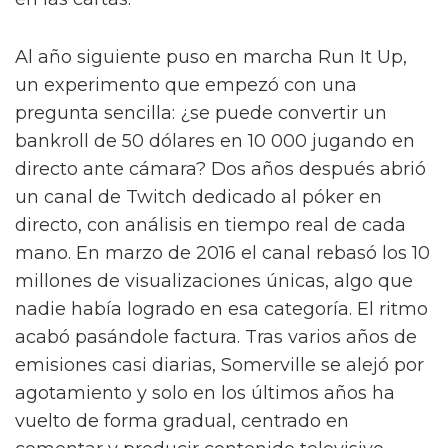
en las cartas.
Al año siguiente puso en marcha Run It Up,
un experimento que empezó con una
pregunta sencilla: ¿se puede convertir un
bankroll de 50 dólares en 10 000 jugando en
directo ante cámara? Dos años después abrió
un canal de Twitch dedicado al póker en
directo, con análisis en tiempo real de cada
mano. En marzo de 2016 el canal rebasó los 10
millones de visualizaciones únicas, algo que
nadie había logrado en esa categoría. El ritmo
acabó pasándole factura. Tras varios años de
emisiones casi diarias, Somerville se alejó por
agotamiento y solo en los últimos años ha
vuelto de forma gradual, centrado en