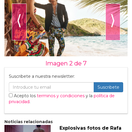
⟨
⟩
Imagen 2 de
7
Suscribete a nuestra newsletter:
Suscribete
Acepto los
terminos y condiciones
y la
política de
privacidad
.
Noticias relacionadas
Explosivas fotos de Rafa