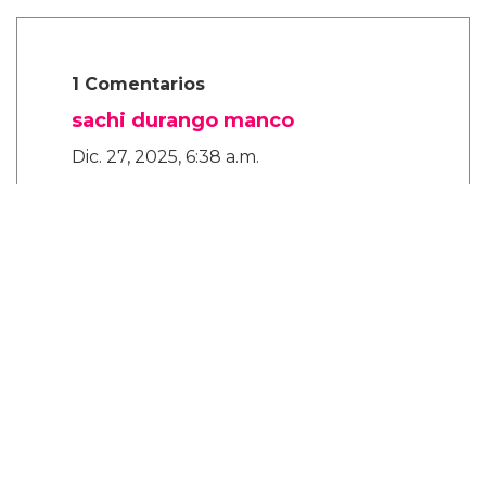
1 Comentarios
sachi durango manco
Dic. 27, 2025, 6:38 a.m.
Mencanta
¿Y tú que opinas?