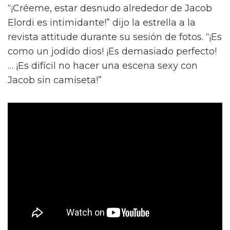
“¡Créeme, estar desnudo alrededor de Jacob
Elordi es intimidante!” dijo la estrella a la
revista attitude durante su sesión de fotos. “¡Es
como un jodido dios! ¡Es demasiado perfecto!
… ¡Es difícil no hacer una escena sexy con
Jacob sin camiseta!”