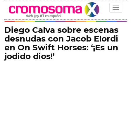
Toggle
navigat
Diego Calva sobre escenas
desnudas con Jacob Elordi
en On Swift Horses: ‘¡Es un
jodido dios!’