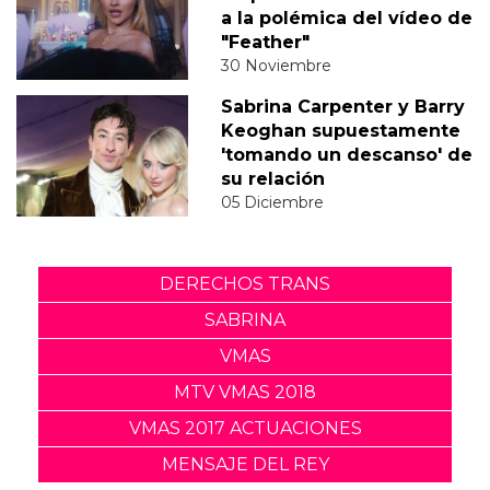
a la polémica del vídeo de
"Feather"
30 Noviembre
Sabrina Carpenter y Barry
Keoghan supuestamente
'tomando un descanso' de
su relación
05 Diciembre
DERECHOS TRANS
SABRINA
VMAS
MTV VMAS 2018
VMAS 2017 ACTUACIONES
MENSAJE DEL REY