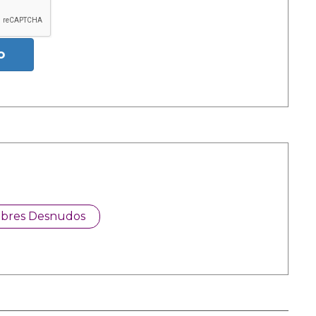
o
bres Desnudos