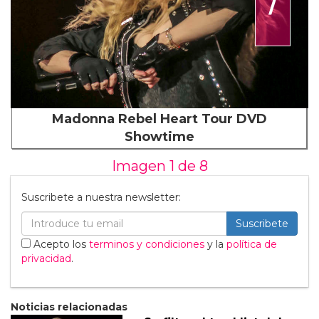
Madonna Rebel Heart Tour DVD
Showtime
Imagen 1 de
8
Suscribete a nuestra newsletter:
Suscribete
Acepto los
terminos y condiciones
y la
política de
privacidad
.
Noticias relacionadas