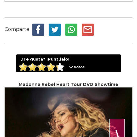
Comparte
¿Te gusta? ¡Puntúalo!
32
votos
Madonna Rebel Heart Tour DVD Showtime
⟩