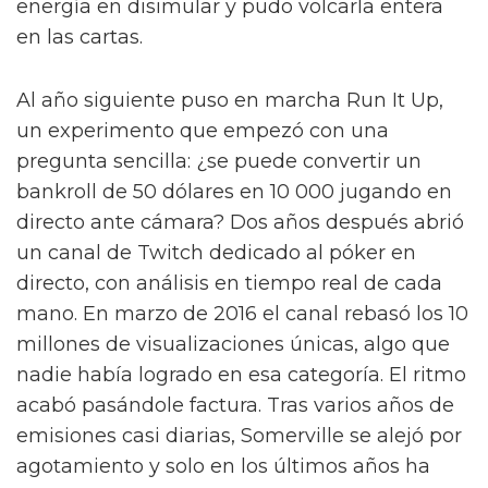
energía en disimular y pudo volcarla entera
en las cartas.
Al año siguiente puso en marcha Run It Up,
un experimento que empezó con una
pregunta sencilla: ¿se puede convertir un
bankroll de 50 dólares en 10 000 jugando en
directo ante cámara? Dos años después abrió
un canal de Twitch dedicado al póker en
directo, con análisis en tiempo real de cada
mano. En marzo de 2016 el canal rebasó los 10
millones de visualizaciones únicas, algo que
nadie había logrado en esa categoría. El ritmo
acabó pasándole factura. Tras varios años de
emisiones casi diarias, Somerville se alejó por
agotamiento y solo en los últimos años ha