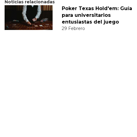
Noticias relacionadas
Poker Texas Hold'em: Guía
para universitarios
entusiastas del juego
29 Febrero
Jugadores de 'Overwatch'
quieren devolver el juego
por un personaje gay
22 Diciembre
Los jugadores de Stardew
Valley quieren hacer del
juego una experiencia