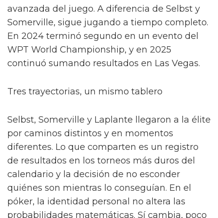
avanzada del juego. A diferencia de Selbst y
Somerville, sigue jugando a tiempo completo.
En 2024 terminó segundo en un evento del
WPT World Championship, y en 2025
continuó sumando resultados en Las Vegas.
Tres trayectorias, un mismo tablero
Selbst, Somerville y Laplante llegaron a la élite
por caminos distintos y en momentos
diferentes. Lo que comparten es un registro
de resultados en los torneos más duros del
calendario y la decisión de no esconder
quiénes son mientras lo conseguían. En el
póker, la identidad personal no altera las
probabilidades matemáticas. Sí cambia, poco