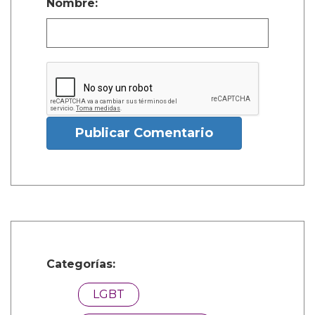
Nombre:
Publicar Comentario
Categorías:
LGBT