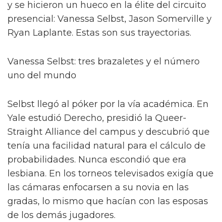
y se hicieron un hueco en la élite del circuito
presencial: Vanessa Selbst, Jason Somerville y
Ryan Laplante. Estas son sus trayectorias.
Vanessa Selbst: tres brazaletes y el número
uno del mundo
Selbst llegó al póker por la vía académica. En
Yale estudió Derecho, presidió la Queer-
Straight Alliance del campus y descubrió que
tenía una facilidad natural para el cálculo de
probabilidades. Nunca escondió que era
lesbiana. En los torneos televisados exigía que
las cámaras enfocarsen a su novia en las
gradas, lo mismo que hacían con las esposas
de los demás jugadores.