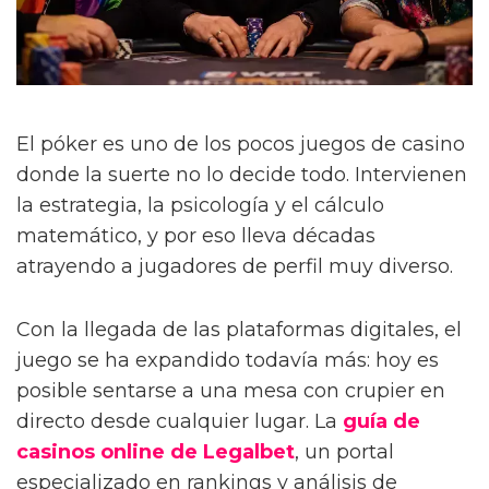
El póker es uno de los pocos juegos de casino
donde la suerte no lo decide todo. Intervienen
la estrategia, la psicología y el cálculo
matemático, y por eso lleva décadas
atrayendo a jugadores de perfil muy diverso.
Con la llegada de las plataformas digitales, el
juego se ha expandido todavía más: hoy es
posible sentarse a una mesa con crupier en
directo desde cualquier lugar. La
guía de
casinos online de Legalbet
, un portal
especializado en rankings y análisis de