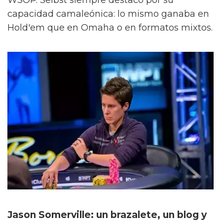
WSOP. Selbst siempre destacó por su
capacidad camaleónica: lo mismo ganaba en
Hold'em que en Omaha o en formatos mixtos.
Jason Somerville: un brazalete, un blog y