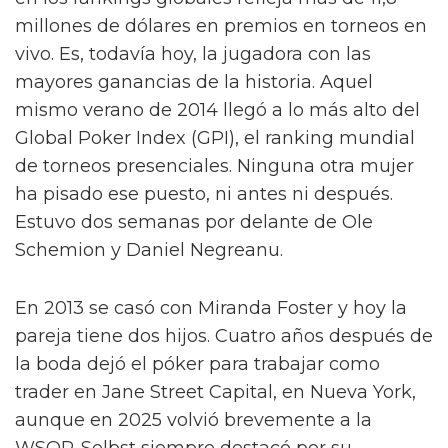
millones de dólares en premios en torneos en
vivo. Es, todavía hoy, la jugadora con las
mayores ganancias de la historia. Aquel
mismo verano de 2014 llegó a lo más alto del
Global Poker Index (GPI), el ranking mundial
de torneos presenciales. Ninguna otra mujer
ha pisado ese puesto, ni antes ni después.
Estuvo dos semanas por delante de Ole
Schemion y Daniel Negreanu.
En 2013 se casó con Miranda Foster y hoy la
pareja tiene dos hijos. Cuatro años después de
la boda dejó el póker para trabajar como
trader en Jane Street Capital, en Nueva York,
aunque en 2025 volvió brevemente a la