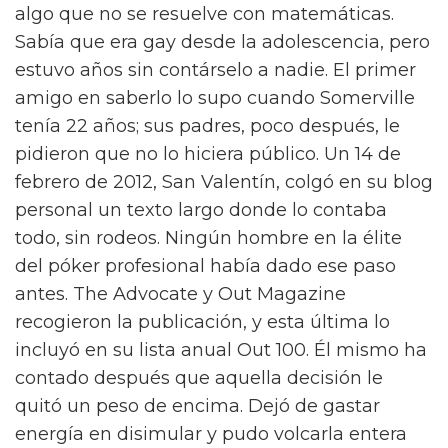
algo que no se resuelve con matemáticas.
Sabía que era gay desde la adolescencia, pero
estuvo años sin contárselo a nadie. El primer
amigo en saberlo lo supo cuando Somerville
tenía 22 años; sus padres, poco después, le
pidieron que no lo hiciera público. Un 14 de
febrero de 2012, San Valentín, colgó en su blog
personal un texto largo donde lo contaba
todo, sin rodeos. Ningún hombre en la élite
del póker profesional había dado ese paso
antes. The Advocate y Out Magazine
recogieron la publicación, y esta última lo
incluyó en su lista anual Out 100. Él mismo ha
contado después que aquella decisión le
quitó un peso de encima. Dejó de gastar
energía en disimular y pudo volcarla entera