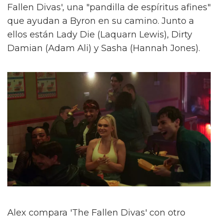
Fallen Divas', una "pandilla de espíritus afines"
que ayudan a Byron en su camino. Junto a
ellos están Lady Die (Laquarn Lewis), Dirty
Damian (Adam Ali) y Sasha (Hannah Jones).
Alex compara 'The Fallen Divas' con otro