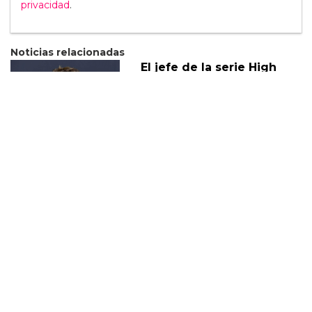
privacidad
.
Noticias relacionadas
El jefe de la serie High
School Musical habla
sobre la trama queer de la
serie
08 Agosto
Eric Dane habla sobre la
nueva trama queer de
Euphoria
28 Enero