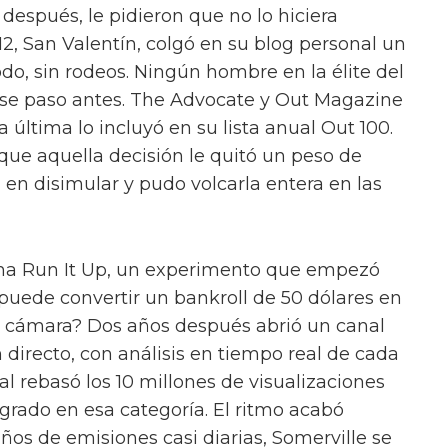
 después, le pidieron que no lo hiciera
12, San Valentín, colgó en su blog personal un
do, sin rodeos. Ningún hombre en la élite del
ese paso antes. The Advocate y Out Magazine
a última lo incluyó en su lista anual Out 100.
ue aquella decisión le quitó un peso de
 en disimular y pudo volcarla entera en las
cha Run It Up, un experimento que empezó
 puede convertir un bankroll de 50 dólares en
e cámara? Dos años después abrió un canal
 directo, con análisis en tiempo real de cada
l rebasó los 10 millones de visualizaciones
grado en esa categoría. El ritmo acabó
años de emisiones casi diarias, Somerville se