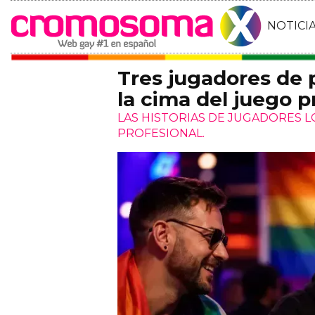
NOTICI
Tres jugadores de
la cima del juego p
LAS HISTORIAS DE JUGADORES 
PROFESIONAL.