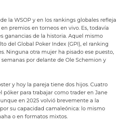
 de la WSOP y en los rankings globales refleja
 en premios en torneos en vivo. Es, todavía
es ganancias de la historia. Aquel mismo
lto del Global Poker Index (GPI), el ranking
s. Ninguna otra mujer ha pisado ese puesto,
os semanas por delante de Ole Schemion y
ter y hoy la pareja tiene dos hijos. Cuatro
l póker para trabajar como trader en Jane
 aunque en 2025 volvió brevemente a la
por su capacidad camaleónica: lo mismo
ha o en formatos mixtos.