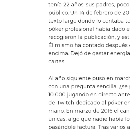
tenía 22 años; sus padres, poco
público. Un 14 de febrero de 20
texto largo donde lo contaba to
póker profesional había dado 
recogieron la publicación, y est
Él mismo ha contado después q
encima. Dejó de gastar energía
cartas.
Al año siguiente puso en mar
con una pregunta sencilla: ¿se
10 000 jugando en directo ant
de Twitch dedicado al póker en
mano. En marzo de 2016 el cana
únicas, algo que nadie había lo
pasándole factura. Tras varios 