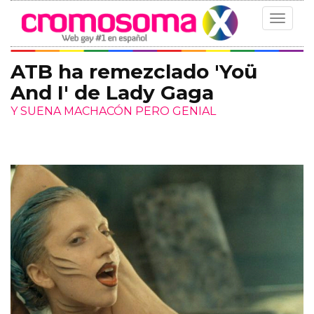
Toggle
navigat
ATB ha remezclado 'Yoü
And I' de Lady Gaga
Y SUENA MACHACÓN PERO GENIAL