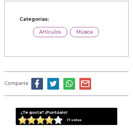
Categorías:
Artículos
Música
Comparte
¿Te gusta? ¡Puntúalo!
17
votos