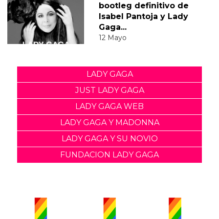
bootleg definitivo de
Isabel Pantoja y Lady
Gaga...
12 Mayo
LADY GAGA
JUST LADY GAGA
LADY GAGA WEB
LADY GAGA Y MADONNA
LADY GAGA Y SU NOVIO
FUNDACION LADY GAGA