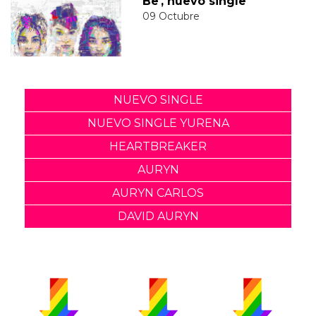
Be', nuevo single
09 Octubre
NUEVO SINGLE
NUEVO SINGLE YURENA
HEARTBREAKER
AURYN
AURYN CARLOS
DAVID AURYN