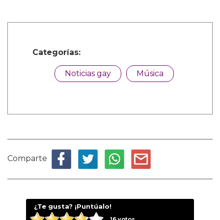
Categorías:
Noticias gay
Música
Comparte
¿Te gusta? ¡Puntúalo!
16
votos