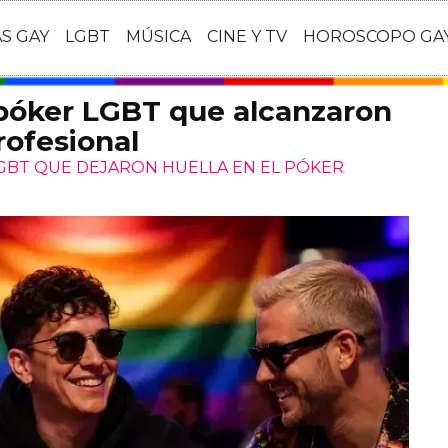
AS GAY
LGBT
MÚSICA
CINE Y TV
HOROSCOPO GA
 póker LGBT que alcanzaron
rofesional
LGBT QUE DEJARON HUELLA EN EL PÓKER