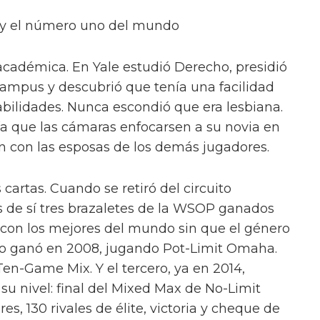
s y el número uno del mundo
a académica. En Yale estudió Derecho, presidió
 campus y descubrió que tenía una facilidad
abilidades. Nunca escondió que era lesbiana.
gía que las cámaras enfocarsen a su novia en
n con las esposas de los demás jugadores.
cartas. Cuando se retiró del circuito
as de sí tres brazaletes de la WSOP ganados
con los mejores del mundo sin que el género
 lo ganó en 2008, jugando Pot-Limit Omaha.
en-Game Mix. Y el tercero, ya en 2014,
u nivel: final del Mixed Max de No-Limit
s, 130 rivales de élite, victoria y cheque de