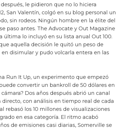
 después, le pidieron que no lo hiciera
12, San Valentín, colgó en su blog personal un
do, sin rodeos. Ningún hombre en la élite del
ese paso antes. The Advocate y Out Magazine
a última lo incluyó en su lista anual Out 100.
ue aquella decisión le quitó un peso de
 en disimular y pudo volcarla entera en las
cha Run It Up, un experimento que empezó
 puede convertir un bankroll de 50 dólares en
e cámara? Dos años después abrió un canal
 directo, con análisis en tiempo real de cada
l rebasó los 10 millones de visualizaciones
grado en esa categoría. El ritmo acabó
años de emisiones casi diarias, Somerville se