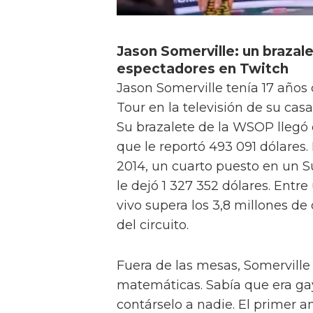
Jason Somerville: un brazale
espectadores en Twitch
Jason Somerville tenía 17 años
Tour en la televisión de su cas
Su brazalete de la WSOP llegó 
que le reportó 493 091 dólares.
2014, un cuarto puesto en un S
le dejó 1 327 352 dólares. Entre
vivo supera los 3,8 millones de
del circuito.
Fuera de las mesas, Somerville
matemáticas. Sabía que era gay
contárselo a nadie. El primer 