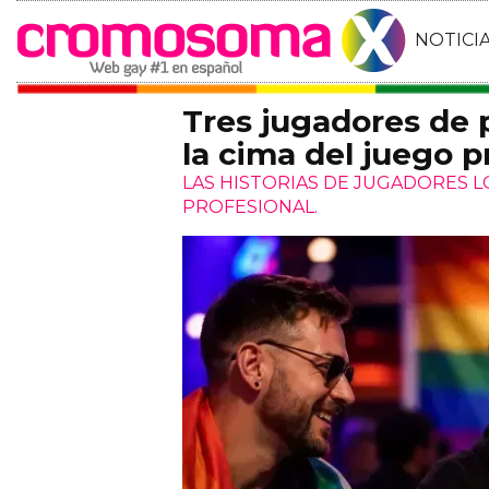
NOTICI
Tres jugadores de
la cima del juego p
LAS HISTORIAS DE JUGADORES 
PROFESIONAL.