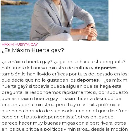
MÀXIM HUERTA GAY
¿Es Màxim Huerta gay?
¿es màxim huerta gay? ¿alguien se hace esta pregunta?
hablamos del nuevo ministro de cultura y
deportes
...
también le han llovido críticas por tuits del pasado en los
que decía que no le gustaban los
deportes
... ¿es màxim
huerta gay? si todavía queda alguien que se haga esta
pregunta, la respondemos rápidamente: sí, por supuesto
que es màxim huerta gay... màxim huerta desnudo, de
presentador a ministro... pero hay más tuits polémicos
que no ha borrado de su pasado: uno en el que dice "me
cago en el puto independentista", otros en los que
parece hacer muy buenas migas con albert rivera, otros
en los que critica a políticos y ministros... desde la moción