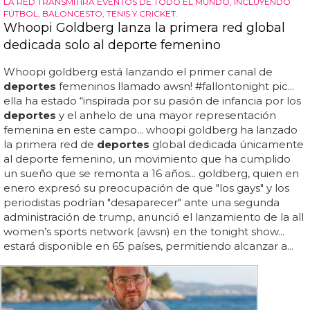
LA RED TRANSMITIRÁ EVENTOS DE TODO EL MUNDO, INCLUYENDO
FÚTBOL, BALONCESTO, TENIS Y CRICKET.
Whoopi Goldberg lanza la primera red global
dedicada solo al deporte femenino
Whoopi goldberg está lanzando el primer canal de
deportes
femeninos llamado awsn! #fallontonight pic...
ella ha estado “inspirada por su pasión de infancia por los
deportes
y el anhelo de una mayor representación
femenina en este campo... whoopi goldberg ha lanzado
la primera red de
deportes
global dedicada únicamente
al deporte femenino, un movimiento que ha cumplido
un sueño que se remonta a 16 años... goldberg, quien en
enero expresó su preocupación de que "los gays" y los
periodistas podrían "desaparecer" ante una segunda
administración de trump, anunció el lanzamiento de la all
women’s sports network (awsn) en the tonight show...
estará disponible en 65 países, permitiendo alcanzar a...