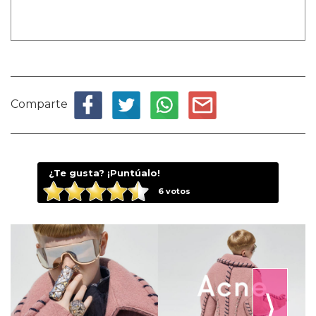
Comparte
¿Te gusta? ¡Puntúalo!
6
votos
⟩