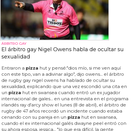
ÁRBITRO GAY
El árbitro gay Nigel Owens habla de ocultar su
sexualidad
Entraron a
pizza
hut y pensé:"dios mío, si me ven aquí
con este tipo, van a adivinar algo", dijo owens... el árbitro
de rugby gay nigel owens ha hablado de ocultar su
sexualidad, explicando que una vez escondió una cita en
un
pizza
hut en swansea cuando entró un ex jugador
internacional de gales... en una entrevista en el programa
irlandés ray d'arcy show el lunes (8 de abril), el árbitro de
rugby de 47 años recordó un incidente cuando estaba
cenando con su pareja en un
pizza
hut en swansea,
cuando el ex internacional galés dwayne peel entró con
su ahora esposa, jessica... "lo que era difícil, la gente