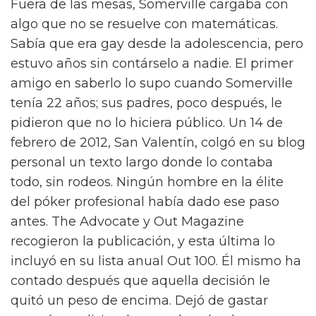
Fuera de las mesas, Somerville cargaba con
algo que no se resuelve con matemáticas.
Sabía que era gay desde la adolescencia, pero
estuvo años sin contárselo a nadie. El primer
amigo en saberlo lo supo cuando Somerville
tenía 22 años; sus padres, poco después, le
pidieron que no lo hiciera público. Un 14 de
febrero de 2012, San Valentín, colgó en su blog
personal un texto largo donde lo contaba
todo, sin rodeos. Ningún hombre en la élite
del póker profesional había dado ese paso
antes. The Advocate y Out Magazine
recogieron la publicación, y esta última lo
incluyó en su lista anual Out 100. Él mismo ha
contado después que aquella decisión le
quitó un peso de encima. Dejó de gastar