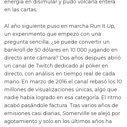
energía en disimular y pudo volcarla entera
en las cartas.
Al año siguiente puso en marcha Run It Up,
un experimento que empezó con una
pregunta sencilla: ¿se puede convertir un
bankroll de 50 dólares en 10 000 jugando en
directo ante cámara? Dos años después abrió
un canal de Twitch dedicado al póker en
directo, con análisis en tiempo real de cada
mano. En marzo de 2016 el canal rebasó los 10
millones de visualizaciones únicas, algo que
nadie había logrado en esa categoría. El ritmo
acabó pasándole factura. Tras varios años de
emisiones casi diarias, Somerville se alejó por
agotamiento y solo en los últimos años ha