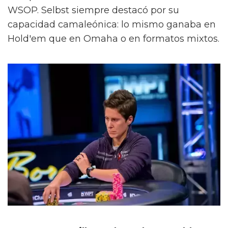
WSOP. Selbst siempre destacó por su
capacidad camaleónica: lo mismo ganaba en
Hold'em que en Omaha o en formatos mixtos.