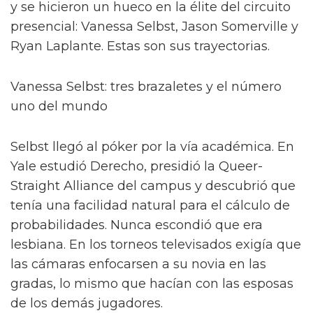
y se hicieron un hueco en la élite del circuito
presencial: Vanessa Selbst, Jason Somerville y
Ryan Laplante. Estas son sus trayectorias.
Vanessa Selbst: tres brazaletes y el número
uno del mundo
Selbst llegó al póker por la vía académica. En
Yale estudió Derecho, presidió la Queer-
Straight Alliance del campus y descubrió que
tenía una facilidad natural para el cálculo de
probabilidades. Nunca escondió que era
lesbiana. En los torneos televisados exigía que
las cámaras enfocarsen a su novia en las
gradas, lo mismo que hacían con las esposas
de los demás jugadores.